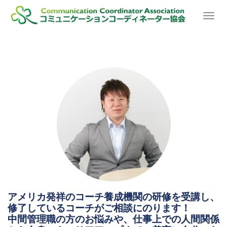
ホーム
コミュニケーション電話相談室_三浦相談員
T
o
g
g
l
e
n
a
v
i
g
a
t
i
o
n
アメリカ発祥のコーチ養成機関の研修を受講し、
修了しているコーチがご相談にのります！
中間管理職の方のお悩みや、仕事上での人間関係